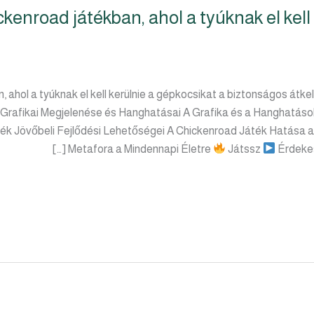
ckenroad játékban, ahol a tyúknak el kell
, ahol a tyúknak el kell kerülnie a gépkocsikat a biztonságos átk
 Grafikai Megjelenése és Hanghatásai A Grafika és a Hanghatáso
ék Jövőbeli Fejlődési Lehetőségei A Chickenroad Játék Hatása a
Metafora a Mindennapi Életre
Játssz
Érdekes 