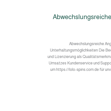
Abwechslungsreiche 
Abwechslungsreiche Ange
Unterhaltungsmöglichkeiten Die Bed
und Lizenzierung als Qualitätsmerk
Umsatzes Kundenservice und Support
um https://lolo-spins.com.de für un