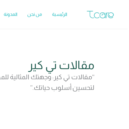
خطي
لى
الرئيسية
من نحن
المدونة
لمحتوى
مقالات تي كير
“مقالات تي كير: وجهتك المثالية لل
لتحسين أسلوب حياتك.”