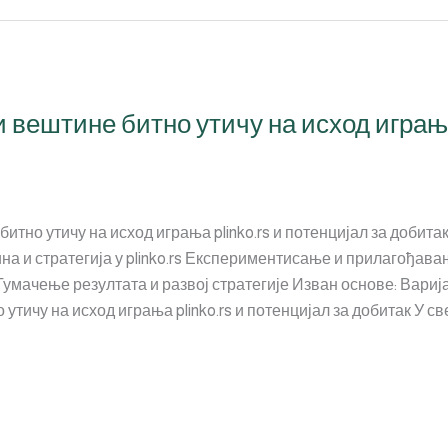
вештине битно утичу на исход играња 
тно утичу на исход играња plinko.rs и потенцијал за добита
 и стратегија у plinko.rs Експериментисање и прилагођавање
мачење резултата и развој стратегије Изван основе: Варијац
тичу на исход играња plinko.rs и потенцијал за добитак У с