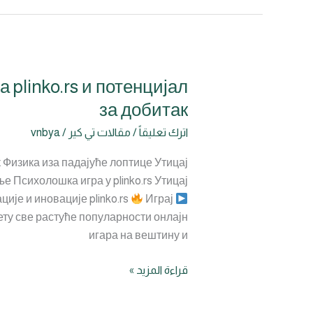
plinko.rs и потенцијал
Познавање
физике
за добитак
и
اترك تعليقاً
/
مقالات تي كير
/
vnbya
вештине
битно
к Физика иза падајуће лоптице Утицај
утичу
 Психолошка игра у plinko.rs Утицај
на
ије и иновације plinko.rs
Играј
исход
вету све растуће популарности онлајн
играња
игара на вештину и
plinko.rs
и
قراءة المزيد »
потенцијал
за