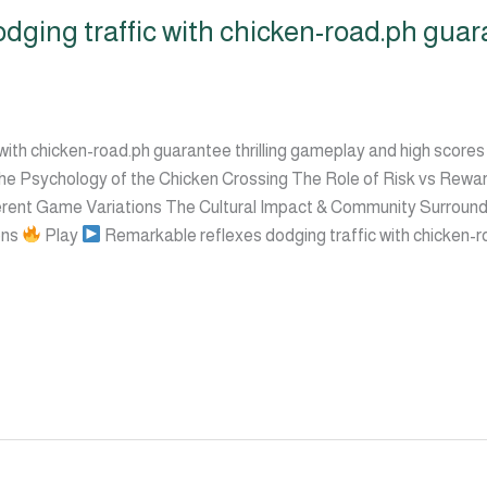
dging traffic with chicken-road.ph guar
ith chicken-road.ph guarantee thrilling gameplay and high scores
he Psychology of the Chicken Crossing The Role of Risk vs Rewa
ferent Game Variations The Cultural Impact & Community Surroun
ons
Play
Remarkable reflexes dodging traffic with chicken-r