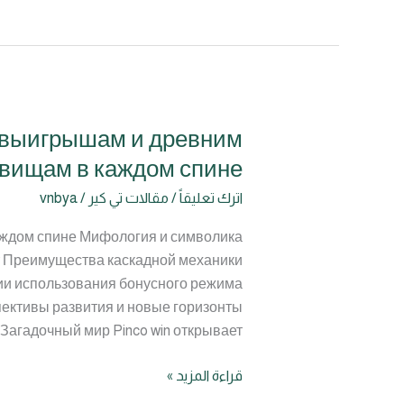
добитак
м выигрышам и древним
Загадочный
мир
вищам в каждом спине
Pinco
اترك تعليقاً
/
مقالات تي كير
/
vnbya
win
открывает
аждом спине Мифология и символика
врата
ет Преимущества каскадной механики
к
ии использования бонусного режима
каскадным
пективы развития и новые горизонты
выигрышам
Загадочный мир Pinco win открывает
и
древним
قراءة المزيد »
сокровищам