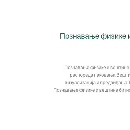
Познавање физике и 
Познавање физике и вештине би
распореда паковања Вештина
визуализација и предвиђања Ту
Познавање физике и вештине битно у