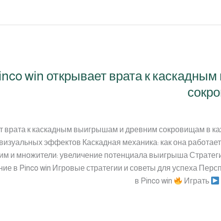
inco win открывает врата к каскадны
сокро
ет врата к каскадным выигрышам и древним сокровищам в к
 визуальных эффектов Каскадная механика: как она работа
им и множители: увеличение потенциала выигрыша Стратег
е в Pinco win Игровые стратегии и советы для успеха Перс
в Pinco win
Играть