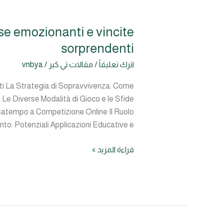
e emozionanti e vincite
Curiosa
avventura
sorprendenti
attorno
اترك تعليقاً
/
مقالات تي كير
/
vnbya
a
chicken
ti La Strategia di Sopravvivenza: Come
road
Le Diverse Modalità di Gioco e le Sfide
casino
satempo a Competizione Online Il Ruolo
per
nto: Potenziali Applicazioni Educative e
scommesse
emozionanti
قراءة المزيد »
e
vincite
sorprendenti