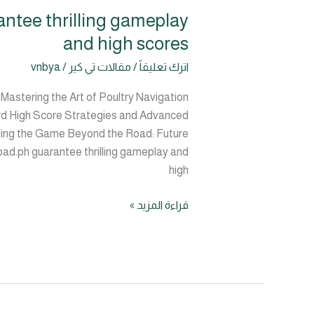
antee thrilling gameplay
Remarkable
reflexes
and high scores
dodging
اترك تعليقاً
/
مقالات تي كير
/
vnbya
traffic
with
 Mastering the Art of Poultry Navigation
chicken-
rd High Score Strategies and Advanced
road.ph
ding the Game Beyond the Road: Future
guarantee
oad.ph guarantee thrilling gameplay and
thrilling
high
gameplay
and
قراءة المزيد »
high
scores