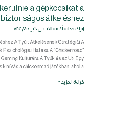
 kerülnie a gépkocsikat a
Érdekes
kihívás
biztonságos átkeléshez
a
اترك تعليقاً
/
مقالات تي كير
/
vnbya
chickenroad
játékban,
eléshez A Tyúk Átkelésének Stratégiái A
ahol
k Pszichológiai Hatása A "Chickenroad"
a
 Gaming Kultúrára A Tyúk és az Út: Egy
tyúknak
kihívás a chickenroad játékban, ahol a […]
el
kell
قراءة المزيد »
kerülnie
a
gépkocsikat
a
biztonságos
átkeléshez