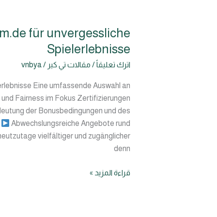
m.de für unvergessliche
Abwechslungsreiche
Angebote
Spielerlebnisse
rund
اترك تعليقاً
/
مقالات تي كير
/
vnbya
um
https://lolo-
lerlebnisse Eine umfassende Auswahl an
spins.com.de
und Fairness im Fokus Zertifizierungen
für
edeutung der Bonusbedingungen und des
unvergessliche
n
Abwechslungsreiche Angebote rund
Spielerlebnisse
heutzutage vielfältiger und zugänglicher
denn
قراءة المزيد »