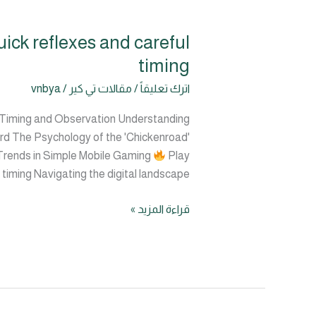
ick reflexes and careful
Cautious
journeys
timing
across
اترك تعليقاً
/
مقالات تي كير
/
vnbya
the
bustling
of Timing and Observation Understanding
chickenroad
ard The Psychology of the 'Chickenroad'
demand
 Trends in Simple Mobile Gaming
Play
quick
timing Navigating the digital landscape
reflexes
and
قراءة المزيد »
careful
timing