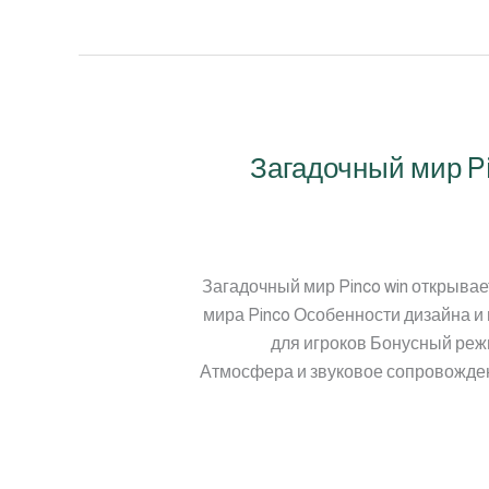
Загадочный мир P
Загадочный мир Pinco win открыва
мира Pinco Особенности дизайна и
для игроков Бонусный реж
Атмосфера и звуковое сопровождени