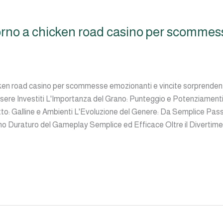
orno a chicken road casino per scommess
cken road casino per scommesse emozionanti e vincite sorprenden
ere Investiti L'Importanza del Grano: Punteggio e Potenziamenti 
to: Galline e Ambienti L'Evoluzione del Genere: Da Semplice Pas
cino Duraturo del Gameplay Semplice ed Efficace Oltre il Divertime