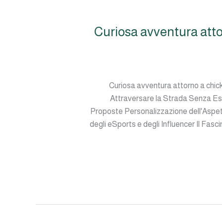
Curiosa avventura att
Curiosa avventura attorno a chi
Attraversare la Strada Senza Ess
Proposte Personalizzazione dell'Aspet
degli eSports e degli Influencer Il Fas