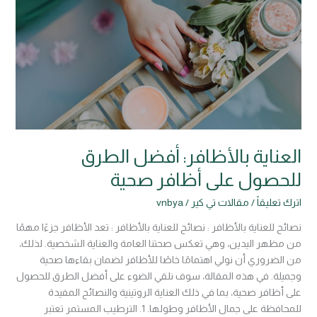
بالأظافر:
أفضل
الطرق
للحصول
على
أظافر
صحية
العناية بالأظافر: أفضل الطرق
للحصول على أظافر صحية
اترك تعليقاً
/
مقالات تي كير
/
vnbya
نصائح للعناية بالأظافر : نصائح للعناية بالأظافر : تعد الأظافر جزءًا مهمًا
من مظهر اليدين، وهي تعكس صحتنا العامة والعناية الشخصية. لذلك،
من الضروري أن نولي اهتمامًا خاصًا للأظافر لضمان بقاءها صحية
وجميلة. في هذه المقالة، سوف نلقي الضوء على أفضل الطرق للحصول
على أظافر صحية، بما في ذلك العناية الروتينية والنصائح المفيدة
للمحافظة على جمال الأظافر وطولها. 1. الترطيب المستمر تعتبر