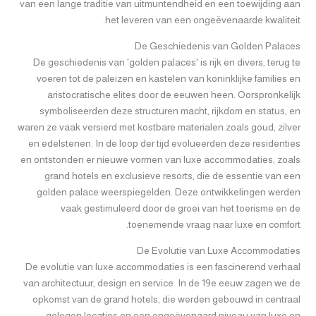
van een lange traditie van uitmuntendheid en een toewijding aan
het leveren van een ongeëvenaarde kwaliteit.
De Geschiedenis van Golden Palaces
De geschiedenis van 'golden palaces' is rijk en divers, terug te
voeren tot de paleizen en kastelen van koninklijke families en
aristocratische elites door de eeuwen heen. Oorspronkelijk
symboliseerden deze structuren macht, rijkdom en status, en
waren ze vaak versierd met kostbare materialen zoals goud, zilver
en edelstenen. In de loop der tijd evolueerden deze residenties
en ontstonden er nieuwe vormen van luxe accommodaties, zoals
grand hotels en exclusieve resorts, die de essentie van een
golden palace weerspiegelden. Deze ontwikkelingen werden
vaak gestimuleerd door de groei van het toerisme en de
toenemende vraag naar luxe en comfort.
De Evolutie van Luxe Accommodaties
De evolutie van luxe accommodaties is een fascinerend verhaal
van architectuur, design en service. In de 19e eeuw zagen we de
opkomst van de grand hotels, die werden gebouwd in centraal
gelegen locaties en een ongeëvenaard niveau van luxe en