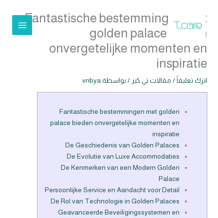
خطي
Fantastische bestemmingen met
لى
لمحتوى
golden palace bieden
onvergetelijke momenten en
inspiratie
اترك تعليقاً
/
مقالات تي كير
/ بواسطة
vnbya
Fantastische bestemmingen met golden
palace bieden onvergetelijke momenten en
inspiratie
De Geschiedenis van Golden Palaces
De Evolutie van Luxe Accommodaties
De Kenmerken van een Modern Golden
Palace
Persoonlijke Service en Aandacht voor Detail
De Rol van Technologie in Golden Palaces
Geavanceerde Beveiligingssystemen en