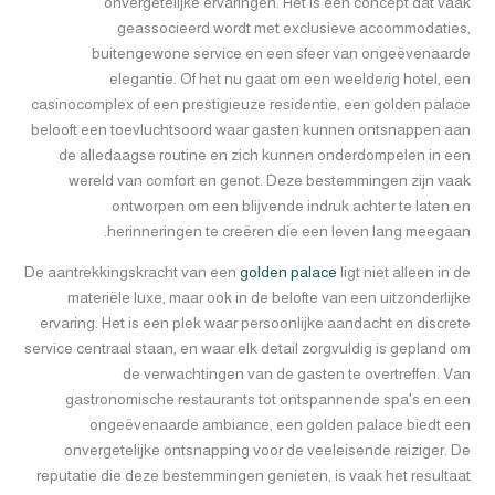
onvergetelijke ervaringen. Het is een concept dat vaak
geassocieerd wordt met exclusieve accommodaties,
buitengewone service en een sfeer van ongeëvenaarde
elegantie. Of het nu gaat om een weelderig hotel, een
casinocomplex of een prestigieuze residentie, een golden palace
belooft een toevluchtsoord waar gasten kunnen ontsnappen aan
de alledaagse routine en zich kunnen onderdompelen in een
wereld van comfort en genot. Deze bestemmingen zijn vaak
ontworpen om een blijvende indruk achter te laten en
herinneringen te creëren die een leven lang meegaan.
De aantrekkingskracht van een
golden palace
ligt niet alleen in de
materiële luxe, maar ook in de belofte van een uitzonderlijke
ervaring. Het is een plek waar persoonlijke aandacht en discrete
service centraal staan, en waar elk detail zorgvuldig is gepland om
de verwachtingen van de gasten te overtreffen. Van
gastronomische restaurants tot ontspannende spa's en een
ongeëvenaarde ambiance, een golden palace biedt een
onvergetelijke ontsnapping voor de veeleisende reiziger. De
reputatie die deze bestemmingen genieten, is vaak het resultaat